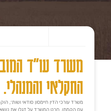
משרד עו״ד המוביל
החקלאי והמנהלי.
משרד עורכי הדין חיימסון סודאי ושות׳, הוקם בשנת 1973, על ידי עו״ד 