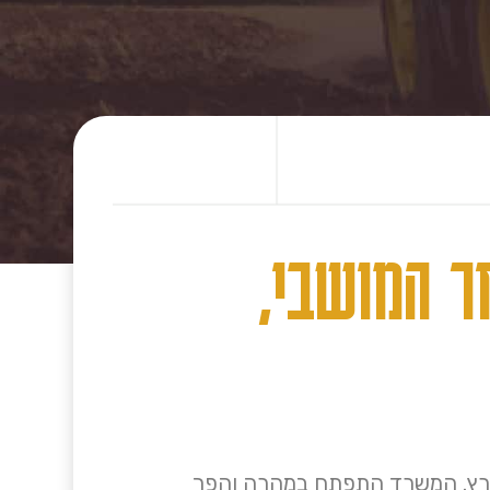
ר המושבי,
עם הקמתו, חרט המשרד על דגלו את נושא קידום וטיפוח ענייני המגזר המושבי, הקיבוצי והחקלאי בארץ. המשרד התפתח במהרה והפך 