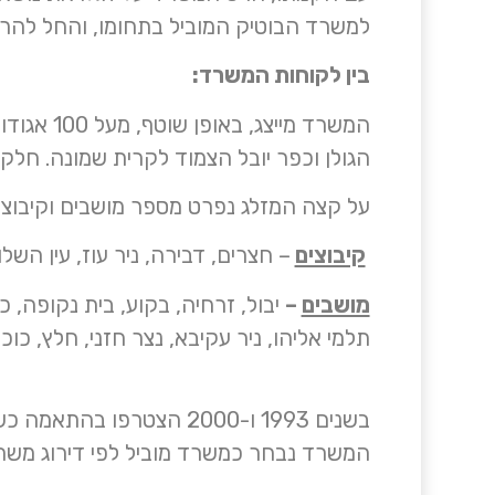
למשרד הבוטיק המוביל בתחומו, והחל להרחי
בין לקוחות המשרד:
המשרד מי
הגולן וכפר יובל הצמוד לקרית שמונה. חלק
על קצה המזלג נפרט מספר מושבים וקיבוצי
קיבוצים
– חצרים, דבירה, ניר עוז, עין השלוש
מושבים
–
יבול, זרחיה, בקוע, בית נקופה, 
תלמי אליהו, ניר עקיבא, נצר חזני, חלץ, כו
בשנים 1993 ו-2000 הצטרפו בהתאמה כשותפים – מנהלים עו״ד אייל סודאי ועו״ד חי חיימסון.
המשרד נבחר כמשרד מוביל לפי דירוג משרדי עורכי הדין היוקרתי של et