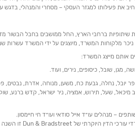
ב את פעילותו למגזר העסקי – מסחרי והמנהלי, בדגש על 
יצג, באופן שוטף, מעל 100 אגודות שיתופיות ברחבי הארץ, החל ממושבים בח
 ניכר מלקוחות המשרד, מיוצגים על ידי המשרד עשרות שני
ם אותם מייצג המשרד:
ה, מגן, שובל, כיסופים, נירים, ועוד.
כפר יובל, נחלה, גבעת כח, משען, מנוחה, אדרת, נבטים, 
כב מיכאל, שעל, תירוש, אמציה, ניר ישראל, קדש ברנע, שוק
Dun & Bradstre זו השנה הרביעית ברציפות.