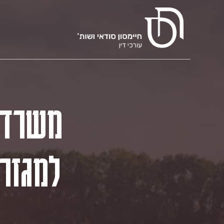
משרד
למגזר