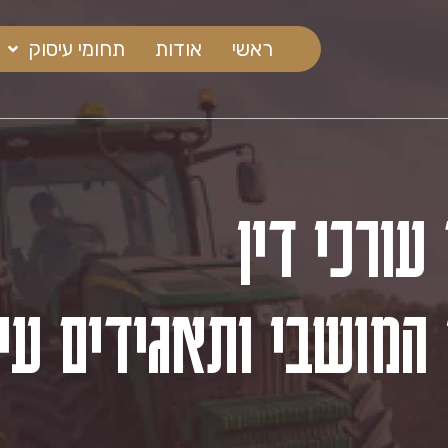
ראשי
אודות
תחומי עיסוק
עורכי
דין
ה
מ
ו
ב
י
ל
ב
י
ש
המושבי
ותאגידים עיר