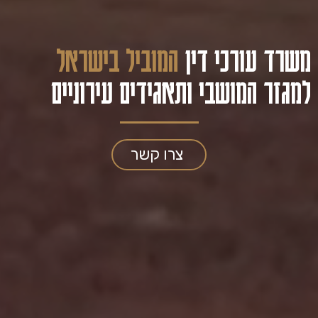
משרד
עורכי
דין
ה
מ
ו
ב
י
ל
ב
י
ש
ר
א
ל
למגזר
המושבי
ותאגידים עירוניים
צרו קשר