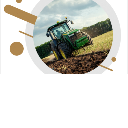
אודותינו
משרד עורכי הדין חיימסון סודאי ושות׳, הוקם בשנת 1973,
על ידי עו״ד אריה חיימסון. עם הקמתו, חרט המשרד על דגלו את
נושא קידום וטיפוח ענייני המגזר המושבי, הקיבוצי והחקלאי בארץ.